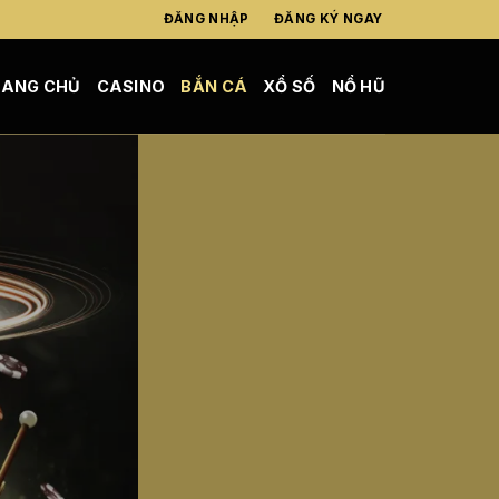
ĐĂNG NHẬP
ĐĂNG KÝ NGAY
ANG CHỦ
CASINO
BẮN CÁ
XỔ SỐ
NỔ HŨ