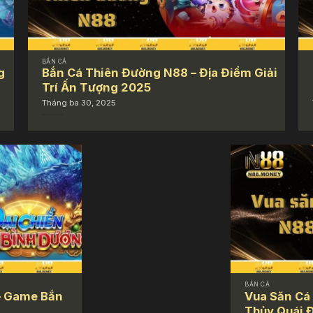
BẮN CÁ
g
Bắn Cá Thiên Đường N88 – Địa Điểm Giải
Trí Ấn Tượng 2025
Tháng ba 30, 2025
BẮN CÁ
 – Game Bắn
Vua Săn Cá
Thủy Quái 