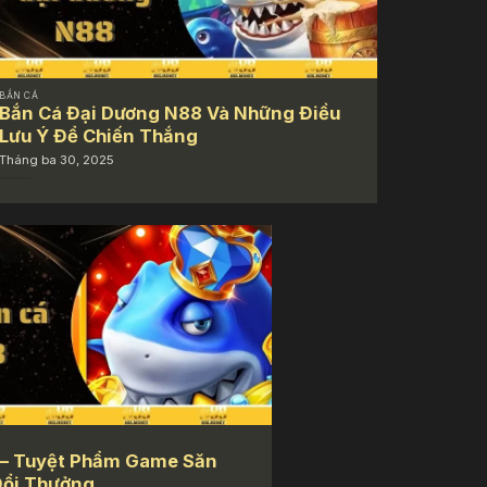
BẮN CÁ
Bắn Cá Đại Dương N88 Và Những Điều
Lưu Ý Để Chiến Thắng
Tháng ba 30, 2025
 – Tuyệt Phẩm Game Săn
Đổi Thưởng