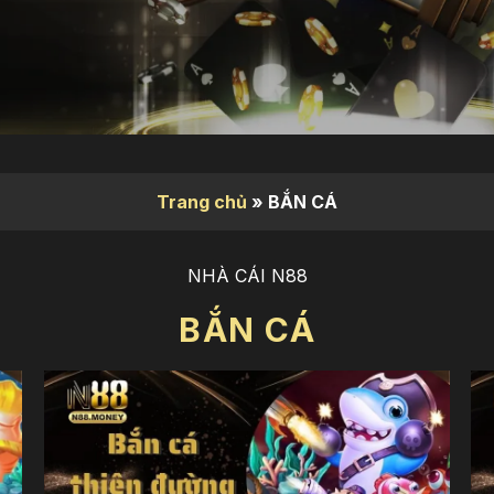
Trang chủ
»
BẮN CÁ
NHÀ CÁI N88
BẮN CÁ