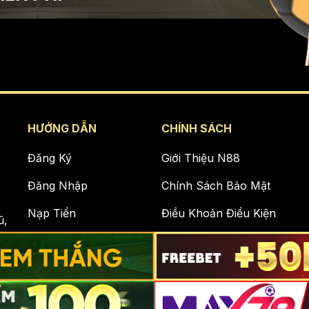
HƯỚNG DẪN
CHÍNH SÁCH
Đăng Ký
Giới Thiệu N88
Đăng Nhập
Chính Sách Bảo Mật
Nạp Tiền
Điều Khoản Điều Kiện
ũ,
ể
Rút Tiền
Miễn Trừ Trách Nhiệm
Tải App
Câu Hỏi Thường Gặp