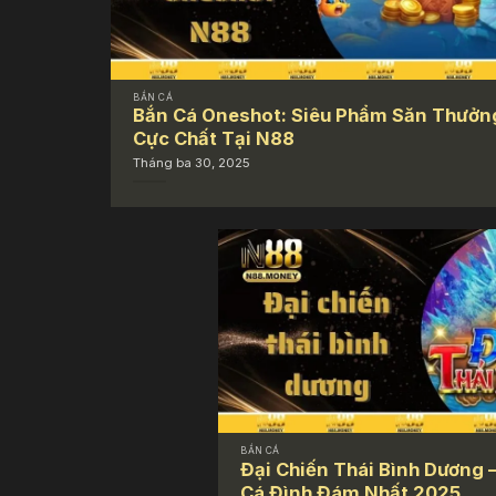
BẮN CÁ
Bắn Cá Oneshot: Siêu Phẩm Săn Thưởn
Cực Chất Tại N88
Tháng ba 30, 2025
BẮN CÁ
Đại Chiến Thái Bình Dương
Cá Đình Đám Nhất 2025