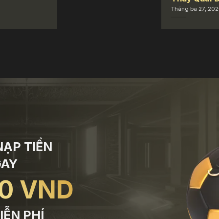
Tháng ba 27, 20
NẠP TIỀN
GAY
00 VND
IỄN PHÍ