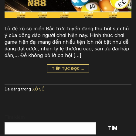
Lô đề xổ số miền Bắc trực tuyến đang thu hút sự chú
ý của đông đảo người chơi hiện nay. Hình thức chơi
game hiện đại mang đến nhiều tiện ích nổi bật như dễ
dàng đặt cược, nhận tỷ lệ thưởng cao, săn ưu đãi hấp
dẫn,… Để không bỏ lỡ cơ hội […]
TIẾP TỤC ĐỌC
→
Đã đăng trong
XỔ SỐ
Tìm kiếm
TÌM