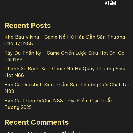
KIẾM
Recent Posts
Kho Báu Viking – Game Nổ Hũ Hấp Dẫn Săn Thưởng
Cao Tại N88
Tây Du Thần Ký – Game Chiến Lược Siêu Hot Chỉ Có
Tại N88
Thanh Xà Bạch Xà – Game Nổ Hũ Quay Thưởng Siêu
Hot N88
Bắn Cá Oneshot: Siêu Phẩm Săn Thưởng Cực Chất Tại
N88
Bắn Cá Thiên Đường N88 – Địa Điểm Giải Trí Ấn
Tượng 2025
Recent Comments