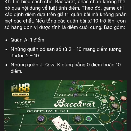
Khi tìm hiểu cách chơi Baccarat, chắc chắn không thể
bỏ qua nội dung về luật tính điểm. Theo đó, game chỉ
xác định điểm dựa trên giá trị quân bài mà không phân
biệt các chất. Nếu tổng các quân bài từ 10 trở lên, con
số hàng đơn vị được tính là điểm cuối cùng. Bao gồm:
Quân A: 1 điểm
Những quân có sẵn số từ 2 – 10 mang điểm tương
đương 2 – 10.
Những quân J, Q và K cùng bằng 0 điểm hoặc 10
điểm.