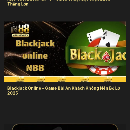
Thắng Lớn
Blackjack Online – Game Bài Ăn Khách Không Nên Bỏ Lỡ
2025