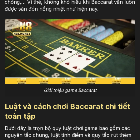
chóng,… Vì thế, không khó hiểu khi Baccarat vẫn luôn
được săn đón nồng nhiệt như hiện nay.
Giới thiệu game Baccarat
Luật và cách chơi Baccarat chi tiết
toàn tập
Dưới đây là trọn bộ quy luật chơi game bao gồm các
nguyên tắc chung, luật tính điểm và quy tắc rút thêm