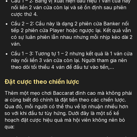
Cầu 1 – 2: Bảng vị xuất hiện dấu hiệu 1 ván cửa này
nối liền 2 ván cửa còn lại và sẽ ổn định sau phiên
cược thứ 4.
Cầu 2 – 2: Cầu này là dạng 2 phiên cửa Banker nối
tiếp 2 phiên cửa Player hoặc ngược lại. Kết quả vẫn
có sự luân phiên lẫn nhau nhưng mỗi nhịp kéo dài 2
ván.
Cầu 1 – 3: Tương tự 1 – 2 nhưng kết quả là 1 ván cửa
này nối liền 3 ván cửa còn lại. Người tham gia nên
theo dõi tối thiểu 4 ván để đầu tư vào tiền,…
Đặt cược theo chiến lược
Thêm một mẹo chơi Baccarat đỉnh cao mà không phải
ai cũng biết đó chính là đặt tiền theo các chiến lược.
Qua đó, mỗi người có thể thu về lợi nhuận nhiều hơn
so với khi đầu tư tùy hứng. Dưới đây là một số kế
hoạch đặt cược hiệu quả mà hội viên không nên bỏ
qua: