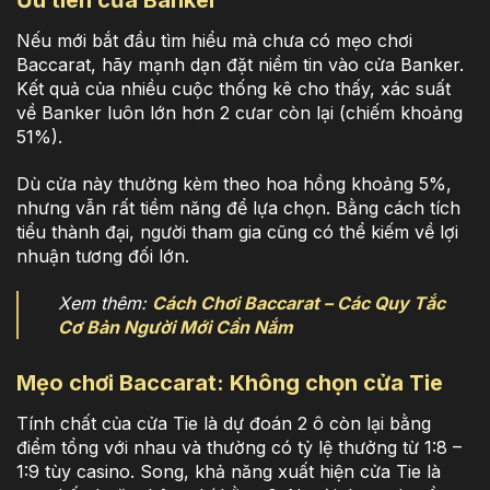
Ưu tiên cửa Banker
Nếu mới bắt đầu tìm hiểu mà chưa có mẹo chơi
Baccarat, hãy mạnh dạn đặt niềm tin vào cửa Banker.
Kết quả của nhiều cuộc thống kê cho thấy, xác suất
về Banker luôn lớn hơn 2 cưar còn lại (chiếm khoảng
51%).
Dù cửa này thường kèm theo hoa hồng khoảng 5%,
nhưng vẫn rất tiềm năng để lựa chọn. Bằng cách tích
tiểu thành đại, người tham gia cũng có thể kiếm về lợi
nhuận tương đối lớn.
Xem thêm:
Cách Chơi Baccarat – Các Quy Tắc
Cơ Bản Người Mới Cần Nắm
Mẹo chơi Baccarat: Không chọn cửa Tie
Tính chất của cửa Tie là dự đoán 2 ô còn lại bằng
điểm tổng với nhau và thường có tỷ lệ thưởng từ 1:8 –
1:9 tùy casino. Song, khả năng xuất hiện cửa Tie là