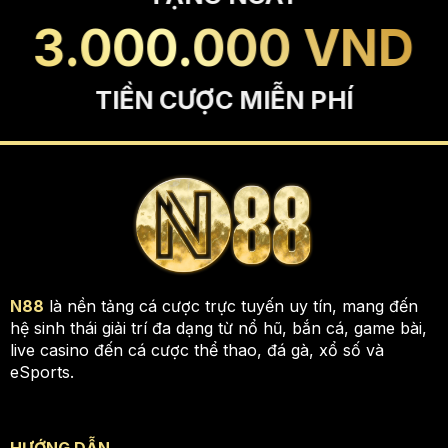
3.000.000 VND
TIỀN CƯỢC MIỄN PHÍ
N88
là nền tảng cá cược trực tuyến uy tín, mang đến
hệ sinh thái giải trí đa dạng từ nổ hũ, bắn cá, game bài,
live casino đến cá cược thể thao, đá gà, xổ số và
eSports.