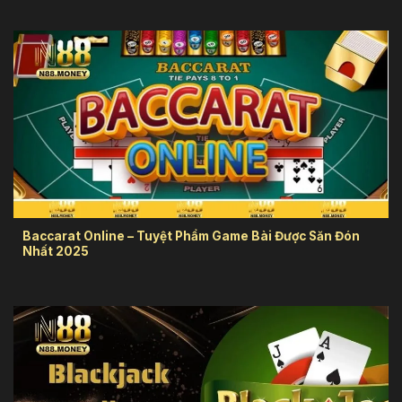
Baccarat Online – Tuyệt Phẩm Game Bài Được Săn Đón
Nhất 2025