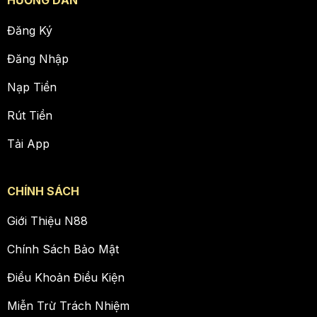
HƯỚNG DẪN
Đăng Ký
Đăng Nhập
Nạp Tiền
Rút Tiền
Tải App
CHÍNH SÁCH
Giới Thiệu N88
Chính Sách Bảo Mật
Điều Khoản Điều Kiện
Miễn Trừ Trách Nhiệm