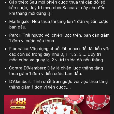
Gấp thếp: Sau mỗi phiên cược thua thì gấp đôi số
tiền cược, duy trì mẹo chơi Baccarat này cho đến
khi thắng mới dừng lại.
Martingale: Nếu thua thì tăng lên 1 đơn vị tiền cược
ban đầu.
Paroli: Trái ngược với chiến lược trên, bạn cần giảm
1 đơn vị cược nếu thua.
Fibonacci: Vận dụng chuỗi Fibonacci để đặt tiền với
các con số trong dãy như 0, 1, 1, 2, 3,… Duy trì
mốc cược và quay lại 2 vị trí trước đó nếu thắng.
Contra D’Alembert: Đây là chiến lược thắng tăng
thua giảm 1 đơn vị tiền cược ban đầu.
D’Alembert: Tính chất trái ngược với việc thua tăng
thắng giảm 1 đơn vị tiền cược,…