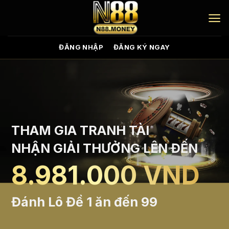
Chuyển
đến
nội
dung
ĐĂNG NHẬP
ĐĂNG KÝ NGAY
THAM GIA TRANH TÀI
NHẬN GIẢI THƯỞNG LÊN ĐẾN
8.981.000 VND
Đánh Lô Đề 1 ăn đến 99