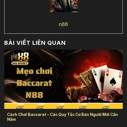
n88
BÀI VIẾT LIÊN QUAN
Cách Chơi Baccarat – Các Quy Tắc Cơ Bản Người Mới Cần
Nắm