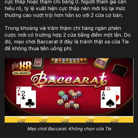
cực thấp hoặc thậm chí bằng 0. Người tham gia cần
hiểu rõ, tỷ lệ xuất hiện cực thấp nên mới bù lại mức
thưởng cao vượt trội hơn hẳn so với 2 cửa cơ bản.
Trong khoảng vài trăm thậm chí hàng ngàn phiên
cược mới có trường hợp 2 cửa bằng điểm một lần. Do
đó, mẹo chơi Baccarat ở đây là tránh thật xa cửa Tie
để không thua tiền uổng phí.
Mẹo chơi Baccarat: Không chọn cửa Tie