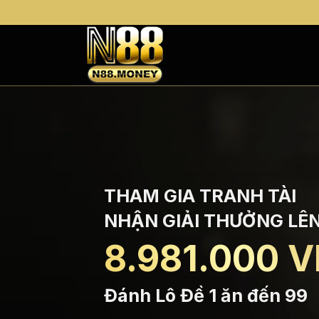
Chuyển
đến
nội
dung
THAM GIA TRANH TÀI
NHẬN GIẢI THƯỞNG LÊ
8.981.000 
Đánh Lô Đề 1 ăn đến 99