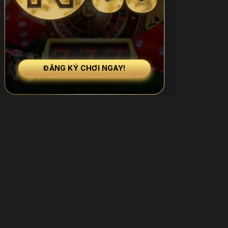
ĐĂNG KÝ CHƠI NGAY!