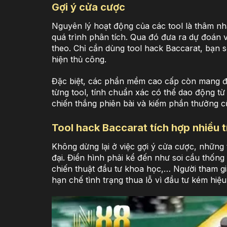
Gợi ý cửa cược
Nguyên lý hoạt động của các tool là thâm nh
quá trình phân tích. Qua đó đưa ra dự đoán v
theo. Chỉ cần dùng tool hack Baccarat, bạn
hiện thủ công.
Đặc biệt, các phần mềm cao cấp còn mang đ
từng tool, tính chuẩn xác có thể dao động t
chiến thắng phiên bài và kiếm phần thưởng c
Tool hack Baccarat tích hợp nhiều 
Không dừng lại ở việc gợi ý cửa cược, những 
đại. Điển hình phải kể đến như soi cầu thốn
chiến thuật đầu tư khoa học,… Người tham gia
hạn chế tình trạng thua lỗ vì đầu tư kém hiệu