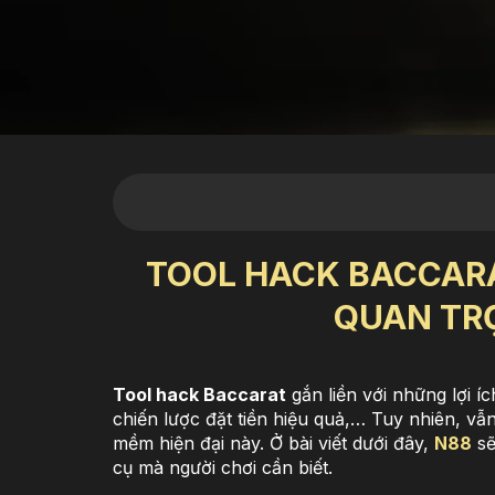
TOOL HACK BACCAR
QUAN TR
Tool hack Baccarat
gắn liền với những lợi í
chiến lược đặt tiền hiệu quả,… Tuy nhiên, vẫ
mềm hiện đại này. Ở bài viết dưới đây,
N88
sẽ
cụ mà người chơi cần biết.