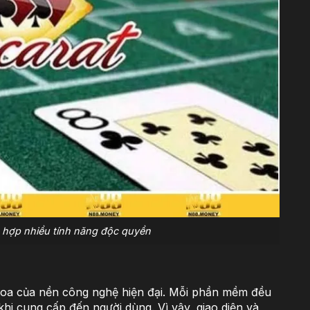
h hợp nhiều tính năng độc quyền
h hoa của nền công nghệ hiện đại. Mỗi phần mềm đều
khi cung cấp đến người dùng. Vì vậy, giao diện và